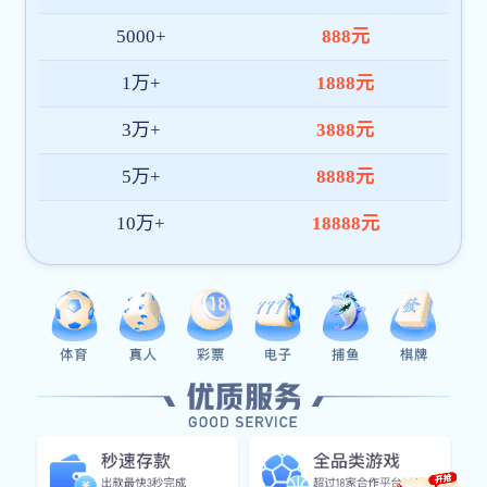
七、免责声明
本平台所提供的数据及内容仅为参考之用，所有信息按“现状”提
供。因使用服务导致的直接或间接损失，平台不承担任何责任。
八、协议修改
本平台保留随时修改本协议条款的权利。修改内容将在平台公示
并即时生效，用户继续使用服务即代表接受修改内容。
九、法律适用与争议解决
本协议适用中华人民共和国法律。如有争议，双方应协商解决，
协商不成的，应提交至平台所在地人民法院处理。
十、联系方式
如您对本协议内容有疑问或建议，可通过邮箱与我们联系：
Email：support@charlesoldham.com